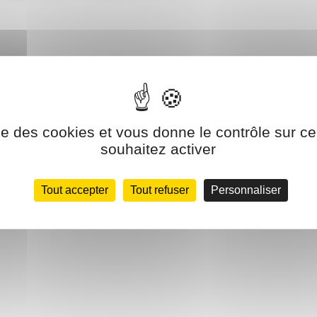
ise des cookies et vous donne le contrôle sur 
souhaitez activer
Tout accepter
Tout refuser
Personnaliser