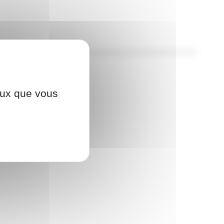
ceux que vous