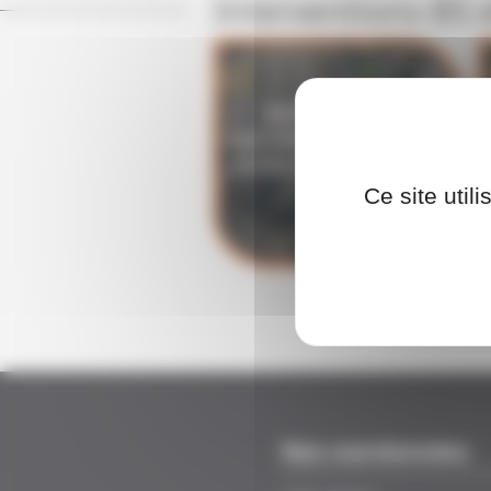
Interventions BS
RECYCLAGE HAB.
ÉLECTRIQUE BS ET/OU BE
ET/OU HE MANOEUVRES
(HTA)
Ce site util
Nos coordonnées