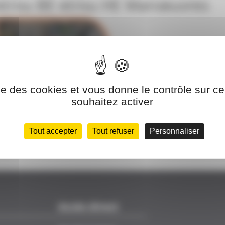
 et/ou BE et/ou HE Manœuvres
HAB. ÉLECTRIQUE BS
ET/OU BE ET/OU HE
MANOEUVRES HTA
ise des cookies et vous donne le contrôle sur 
souhaitez activer
Tout accepter
Tout refuser
Personnaliser
Accès direct