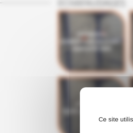
ECHAFAUDAGES
FORMATION
ECHAFAUDAGE ROULANT -
DISPOSITIF INRS
UTILISER DES
ÉCHAFAUDAGES DE PIED
Ce site util