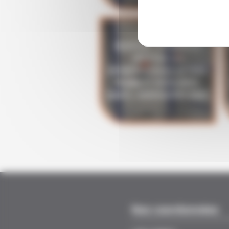
MONTER, UTILISER ET
VÉRIFIER LES
ÉCHAFAUDAGES DE PIED
(R408) ET ROULANTS
(R457) - DISPOSITIFS INRS
Nos coordonnées