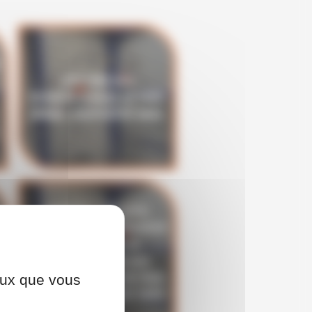
UTILISER DES
ÉCHAFAUDAGES DE PIED
(R408) - DISPOSITIF INRS
MONTER, UTILISER,
VÉRIFIER, RÉCEPTIONNER
ET RÉALISER LA
MAINTENANCE DES
ÉCHAFAUDAGES DE PIED
ceux que vous
(R408) - DISPOSITIF INRS