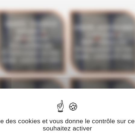
MONTER, UTILISER ET
VÉRIFIER, RÉCEPTIONNER
RÉALISER LA
ET RÉALISER LA
VÉRIFICATION
MAINTENANCE DES
JOURNALIÈRE DES
ÉCHAFAUDAGES DE PIED
ÉCHAFAUDAGES DE PIED
(R408) - DISPOSITIF INRS
(R408) - DISPOSITIF INRS
UTILISER ET RÉALISER LA
UTILISER ET RÉALISER LA
VÉRIFICATION
VÉRIFICATION
JOURNALIÈRE DES
JOURNALIÈRE DES
ÉCHAFAUDAGES DE PIED
ÉCHAFAUDAGES DE PIED
ise des cookies et vous donne le contrôle sur 
(R408) - DISPOSITIF INRS
souhaitez activer