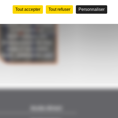
Tout accepter
Tout refuser
Personnaliser
MONTER, UTILISER,
VÉRIFIER, RÉCEPTIONNER
ET RÉALISER LA
MAINTENANCE DES
ÉCHAFAUDAGES DE PIED
(R408) ET ROULANTS
(R457) - DISPOSITIFS INRS
Accès direct